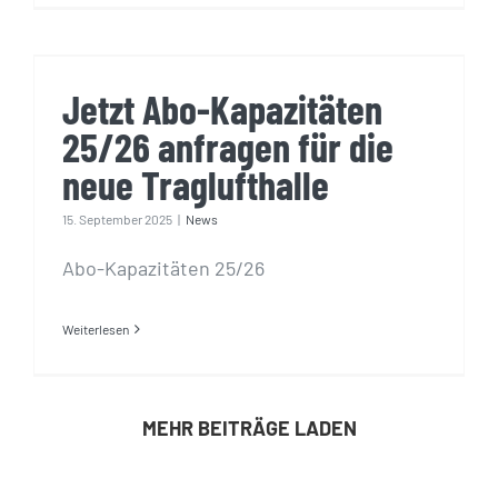
Jetzt Abo-Kapazitäten 25/26
anfragen für die neue
Traglufthalle
Jetzt Abo-Kapazitäten
25/26 anfragen für die
neue Traglufthalle
15. September 2025
|
News
Abo-Kapazitäten 25/26
Weiterlesen
MEHR BEITRÄGE LADEN