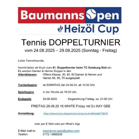
Zeige
grösseres
Bild