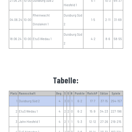
21.05.24
10:00
Duisburg Süd 2
5:1
10:3
64:37
Hiesfeld 1
Rheinwacht
Duisburg Süd
04.06.24
10:00
1:5
2:11
31:69
Dinslaken 1
2
Duisburg Süd
18.06.24
10:00
EtuS Wedau 1
4:2
8:6
58:55
2
Tabelle:
Platz
Mannschaft
Beg.
S
U
N
Punkte
MatchP
Sätze
Spiele
1
Duisburg Süd 2
4
3
0
1
6:2
17:7
37:15
254:157
2
EtuS Wedau 1
4
2
2
0
6:2
15:9
34:23
227:196
3
Jahn Hiesfeld 1
4
2
1
1
5:3
12:12
27:26
219:215
4
TuS Alstaden 1
4
1
0
3
2:6
10:14
23:31
197:224