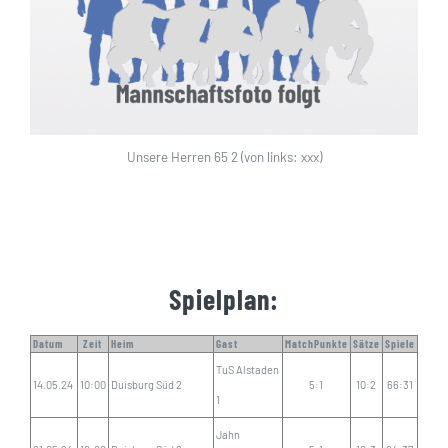
Unsere Herren 65 2 (von links: xxx)
Spielplan:
Datum
Zeit
Heim
Gast
MatchPunkte
Sätze
Spiele
TuS Alstaden
14.05.24
10:00
Duisburg Süd 2
5:1
10:2
66:31
1
Jahn