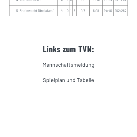
5
Rheinwacht Dinslaken 1
4
0
1
3
1:7
6:18
14:40
162:267
Links zum TVN:
Mannschaftsmeldung
Spielplan und Tabelle