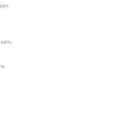
iben
 sein,
zw.